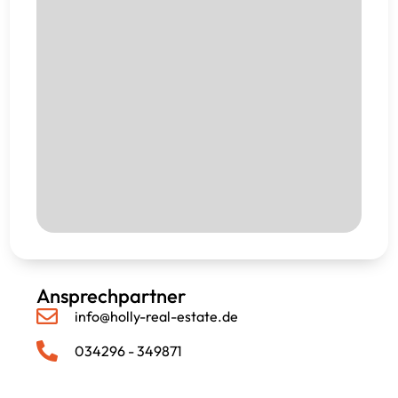
Ansprechpartner
info@holly-real-estate.de
034296 - 349871