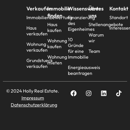
Verkaufen
Immobilie
Wissenswertes
Über
Kontakt
finden
uns
Immobilienbewertung
Finanzierung
Standort
des
Haus
Stellenangebote
Haus
Interesse
Eigenheimes
kaufen
verkaufen
Warum
10
Wohnung
wir
Wohnung
Gründe
kaufen
verkaufen
für eine
Team
Wohnung
Immobilie
Grundstueck
mieten
verkaufen
Energieausweis
beantragen
© 2024 Holly Real Estate.
Impressum
Datenschutzerklärung