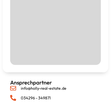
Ansprechpartner
info@holly-real-estate.de
034296 - 349871