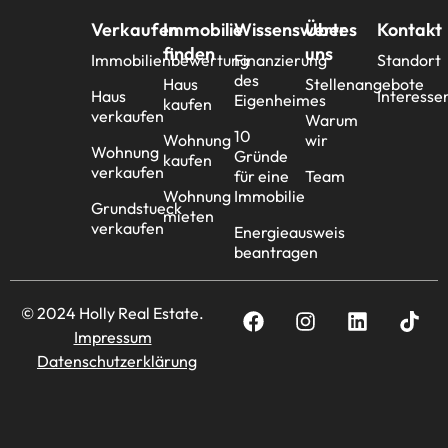
Verkaufen
Immobilie
Wissenswertes
Über
Kontakt
finden
uns
Immobilienbewertung
Finanzierung
Standort
des
Haus
Stellenangebote
Haus
Interesse
Eigenheimes
kaufen
verkaufen
Warum
10
Wohnung
wir
Wohnung
Gründe
kaufen
verkaufen
für eine
Team
Wohnung
Immobilie
Grundstueck
mieten
verkaufen
Energieausweis
beantragen
© 2024 Holly Real Estate.
Impressum
Datenschutzerklärung