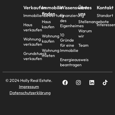
Verkaufen
Immobilie
Wissenswertes
Über
Kontakt
finden
uns
Immobilienbewertung
Finanzierung
Standort
des
Haus
Stellenangebote
Haus
Interesse
Eigenheimes
kaufen
verkaufen
Warum
10
Wohnung
wir
Wohnung
Gründe
kaufen
verkaufen
für eine
Team
Wohnung
Immobilie
Grundstueck
mieten
verkaufen
Energieausweis
beantragen
© 2024 Holly Real Estate.
Impressum
Datenschutzerklärung