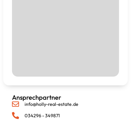
Ansprechpartner
info@holly-real-estate.de
034296 - 349871