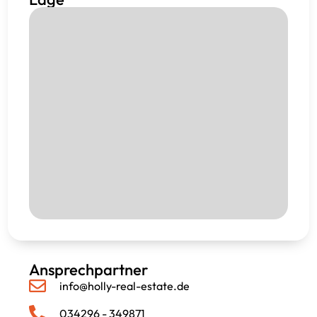
Ansprechpartner
info@holly-real-estate.de
034296 - 349871