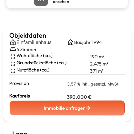
ansehen
Objektdaten
Einfamilienhaus
Baujahr
1994
6
Zimmer
Wohnfläche (ca.)
190
m²
Grundstücksfläche (ca.)
2.475
m²
Nutzfläche (ca.)
371
m²
Provision
3,57 % inkl. gesetzl. MwSt.
Kaufpreis
390.000
€
Immobilie anfragen
Lage