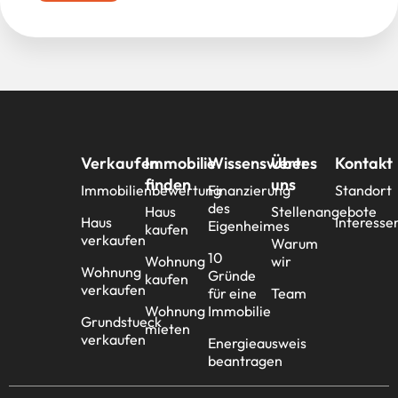
Verkaufen
Immobilie
Wissenswertes
Über
Kontakt
finden
uns
Immobilienbewertung
Finanzierung
Standort
des
Haus
Stellenangebote
Haus
Interesse
Eigenheimes
kaufen
verkaufen
Warum
10
Wohnung
wir
Wohnung
Gründe
kaufen
verkaufen
für eine
Team
Wohnung
Immobilie
Grundstueck
mieten
verkaufen
Energieausweis
beantragen