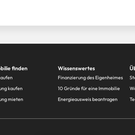
ilie finden
Wissenswertes
Ü
kaufen
Finanzierung des Eigenheimes
St
ng kaufen
10 Gründe für eine Immobilie
Wa
ng mieten
Energieausweis beantragen
T