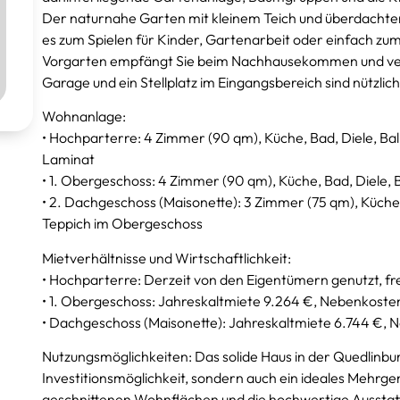
Der naturnahe Garten mit kleinem Teich und überdachter T
es zum Spielen für Kinder, Gartenarbeit oder einfach zu
Vorgarten empfängt Sie beim Nachhausekommen und verl
Garage und ein Stellplatz im Eingangsbereich sind nützli
Wohnanlage:
• Hochparterre: 4 Zimmer (90 qm), Küche, Bad, Diele, Bal
Laminat
• 1. Obergeschoss: 4 Zimmer (90 qm), Küche, Bad, Diele, B
• 2. Dachgeschoss (Maisonette): 3 Zimmer (75 qm), Küche, 
Teppich im Obergeschoss
Mietverhältnisse und Wirtschaftlichkeit:
• Hochparterre: Derzeit von den Eigentümern genutzt, f
• 1. Obergeschoss: Jahreskaltmiete 9.264 €, Nebenkoste
• Dachgeschoss (Maisonette): Jahreskaltmiete 6.744 €, 
Nutzungsmöglichkeiten: Das solide Haus in der Quedlinburge
Investitionsmöglichkeit, sondern auch ein ideales Mehrg
geschnittenen Wohnflächen und die hochwertige Ausstattu