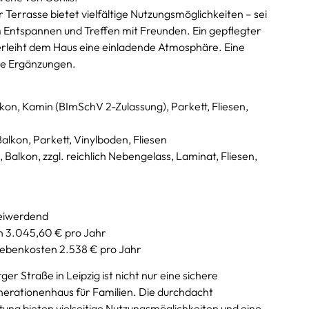
errasse bietet vielfältige Nutzungsmöglichkeiten – sei
m Entspannen und Treffen mit Freunden. Ein gepflegter
eiht dem Haus eine einladende Atmosphäre. Eine
che Ergänzungen.
kon, Kamin (BImSchV 2-Zulassung), Parkett, Fliesen,
alkon, Parkett, Vinylboden, Fliesen
Balkon, zzgl. reichlich Nebengelass, Laminat, Fliesen,
reiwerdend
n 3.045,60 € pro Jahr
Nebenkosten 2.538 € pro Jahr
r Straße in Leipzig ist nicht nur eine sichere
enerationenhaus für Familien. Die durchdacht
ng bieten vielseitige Nutzungsmöglichkeiten und eine