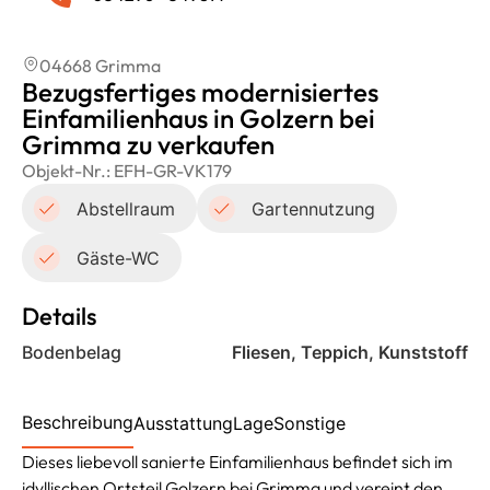
04668 Grimma
Bezugsfertiges modernisiertes
Einfamilienhaus in Golzern bei
Grimma zu verkaufen
Objekt-Nr.:
EFH-GR-VK179
Abstellraum
Gartennutzung
Gäste-WC
Details
Bodenbelag
Fliesen, Teppich, Kunststoff
Beschreibung
Ausstattung
Lage
Sonstige
Dieses liebevoll sanierte Einfamilienhaus befindet sich im
idyllischen Ortsteil Golzern bei Grimma und vereint den