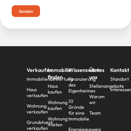
Senden
Verkaufen
Immobilie
Wissenswertes
Über
Kontakt
finden
uns
Immobilienbewertung
Finanzierung
Standort
des
Haus
Stellenangebote
Haus
Interesse
Eigenheimes
kaufen
verkaufen
Warum
10
Wohnung
wir
Wohnung
Gründe
kaufen
verkaufen
für eine
Team
Wohnung
Immobilie
Grundstueck
mieten
verkaufen
Energieausweis