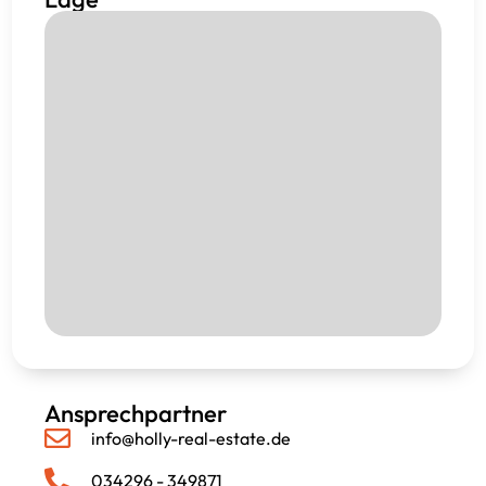
Ansprechpartner
info@holly-real-estate.de
034296 - 349871