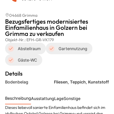
04668 Grimma
Bezugsfertiges modernisiertes
Einfamilienhaus in Golzern bei
Grimma zu verkaufen
Objekt-Nr.:
EFH-GR-VK179
Abstellraum
Gartennutzung
Gäste-WC
Details
Bodenbelag
Fliesen, Teppich, Kunststoff
Beschreibung
Ausstattung
Lage
Sonstige
Dieses liebevoll sanierte Einfamilienhaus befindet sich im
idyllischen Ortsteil Golzern bei Grimma und vereint den