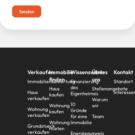
Senden
Verkaufen
Immobilie
Wissenswertes
Über
Kontakt
finden
uns
Immobilienbewertung
Finanzierung
Standort
des
Haus
Stellenangebote
Haus
Interesse
Eigenheimes
kaufen
verkaufen
Warum
10
Wohnung
wir
Wohnung
Gründe
kaufen
verkaufen
für eine
Team
Wohnung
Immobilie
Grundstueck
mieten
verkaufen
Energieausweis