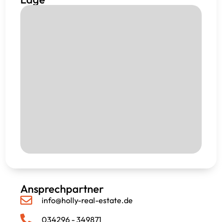
Ansprechpartner
info@holly-real-estate.de
034296 - 349871