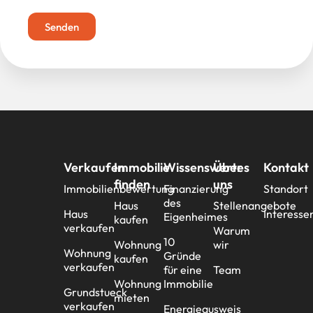
Senden
Verkaufen
Immobilie
Wissenswertes
Über
Kontakt
finden
uns
Immobilienbewertung
Finanzierung
Standort
des
Haus
Stellenangebote
Haus
Interesse
Eigenheimes
kaufen
verkaufen
Warum
10
Wohnung
wir
Wohnung
Gründe
kaufen
verkaufen
für eine
Team
Wohnung
Immobilie
Grundstueck
mieten
verkaufen
Energieausweis