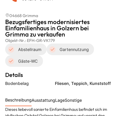
04668 Grimma
Bezugsfertiges modernisiertes
Einfamilienhaus in Golzern bei
Grimma zu verkaufen
Objekt-Nr.:
EFH-GR-VK179
Abstellraum
Gartennutzung
Gäste-WC
Details
Bodenbelag
Fliesen, Teppich, Kunststoff
Beschreibung
Ausstattung
Lage
Sonstige
Dieses liebevoll sanierte Einfamilienhaus befindet sich im
idyllischen Ortsteil Golzern bei Grimma und vereint den