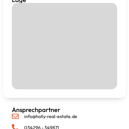
Ansprechpartner
info@holly-real-estate.de
034296 - 349871