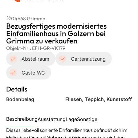
04668 Grimma
Bezugsfertiges modernisiertes
Einfamilienhaus in Golzern bei
Grimma zu verkaufen
Objekt-Nr.:
EFH-GR-VK179
Abstellraum
Gartennutzung
Gäste-WC
Details
Bodenbelag
Fliesen, Teppich, Kunststoff
Beschreibung
Ausstattung
Lage
Sonstige
Dieses liebevoll sanierte Einfamilienhaus befindet sich im
idyllischen Ortsteil Golzern bei Grimma und vereint den