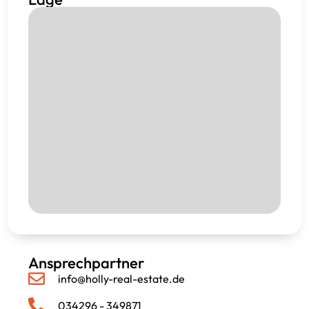
Ansprechpartner
info@holly-real-estate.de
034296 - 349871