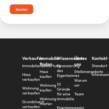
Senden
Verkaufen
Immobilie
Wissenswertes
Über
Kontakt
finden
uns
Immobilienbewertung
Finanzierung
Standort
des
Haus
Stellenangebote
Haus
Interesse
Eigenheimes
kaufen
verkaufen
Warum
10
Wohnung
wir
Wohnung
Gründe
kaufen
verkaufen
für eine
Team
Wohnung
Immobilie
Grundstueck
mieten
verkaufen
Energieausweis