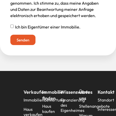
genommen. Ich stimme zu, dass meine Angaben
und Daten zur Beantwortung meiner Anfrage
elektronisch erhoben und gespeichert werden.
Ich bin Eigentümer einer Immobilie.
Senden
Verkaufen
Immobilie
Wissenswertes
Über
Kontakt
finden
uns
Immobilienbewertung
Finanzierung
Standort
des
Haus
Stellenangebote
Haus
Interesse
Eigenheimes
kaufen
verkaufen
Warum