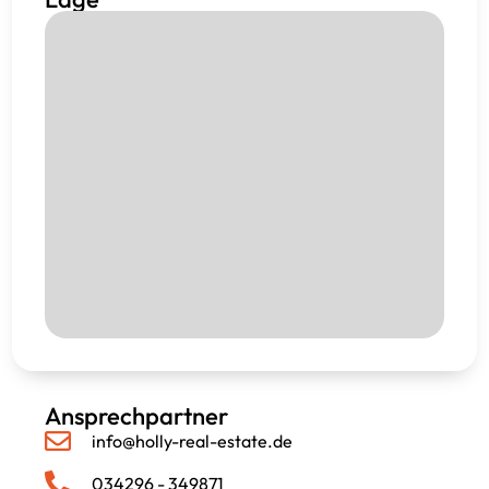
Ansprechpartner
info@holly-real-estate.de
034296 - 349871