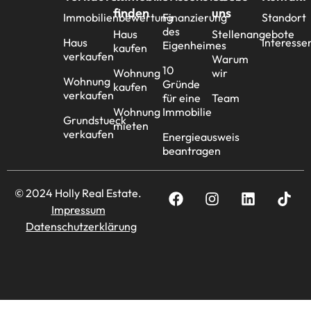
finden
uns
Immobilienbewertung
Finanzierung
Standort
des
Haus
Stellenangebote
Haus
Interesse
Eigenheimes
kaufen
verkaufen
Warum
10
Wohnung
wir
Wohnung
Gründe
kaufen
verkaufen
für eine
Team
Wohnung
Immobilie
Grundstueck
mieten
verkaufen
Energieausweis
beantragen
© 2024 Holly Real Estate.
Impressum
Datenschutzerklärung