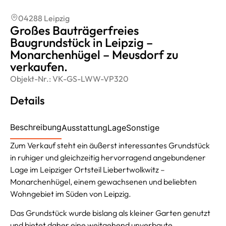
04288 Leipzig
Großes Bauträgerfreies
Baugrundstück in Leipzig –
Monarchenhügel – Meusdorf zu
verkaufen.
Objekt-Nr.:
VK-GS-LWW-VP320
Details
Beschreibung
Ausstattung
Lage
Sonstige
Zum Verkauf steht ein äußerst interessantes Grundstück
in ruhiger und gleichzeitig hervorragend angebundener
Lage im Leipziger Ortsteil Liebertwolkwitz –
Monarchenhügel, einem gewachsenen und beliebten
Wohngebiet im Süden von Leipzig.
Das Grundstück wurde bislang als kleiner Garten genutzt
und bietet daher eine weitgehend unverbaute