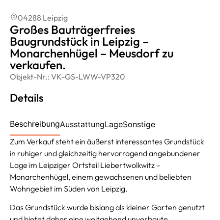
04288 Leipzig
Großes Bauträgerfreies
Baugrundstück in Leipzig –
Monarchenhügel – Meusdorf zu
verkaufen.
Objekt-Nr.:
VK-GS-LWW-VP320
Details
Beschreibung
Ausstattung
Lage
Sonstige
Zum Verkauf steht ein äußerst interessantes Grundstück
in ruhiger und gleichzeitig hervorragend angebundener
Lage im Leipziger Ortsteil Liebertwolkwitz –
Monarchenhügel, einem gewachsenen und beliebten
Wohngebiet im Süden von Leipzig.
Das Grundstück wurde bislang als kleiner Garten genutzt
und bietet daher eine weitgehend unverbaute