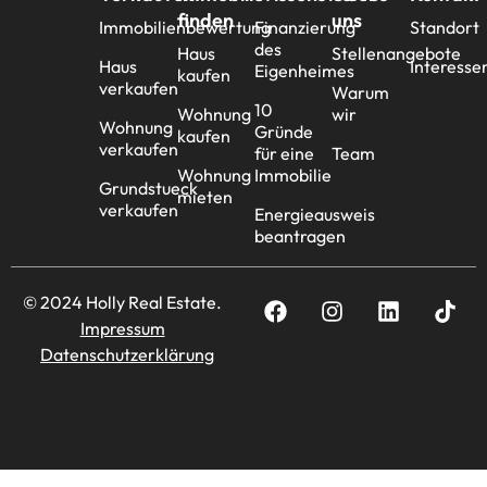
finden
uns
Immobilienbewertung
Finanzierung
Standort
des
Haus
Stellenangebote
Haus
Interesse
Eigenheimes
kaufen
verkaufen
Warum
10
Wohnung
wir
Wohnung
Gründe
kaufen
verkaufen
für eine
Team
Wohnung
Immobilie
Grundstueck
mieten
verkaufen
Energieausweis
beantragen
© 2024 Holly Real Estate.
Impressum
Datenschutzerklärung