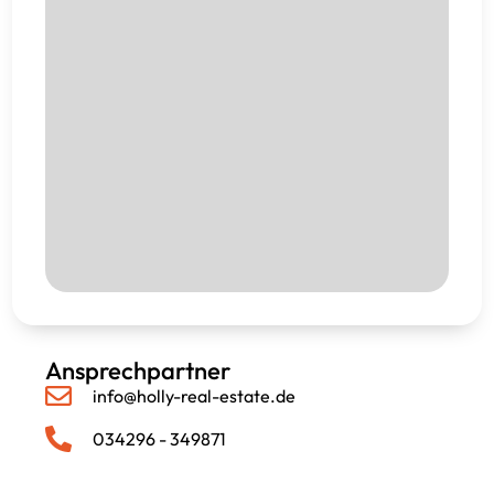
Ansprechpartner
info@holly-real-estate.de
034296 - 349871