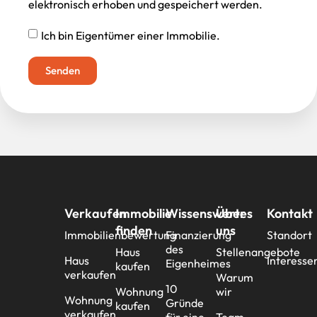
elektronisch erhoben und gespeichert werden.
Ich bin Eigentümer einer Immobilie.
Senden
Verkaufen
Immobilie
Wissenswertes
Über
Kontakt
finden
uns
Immobilienbewertung
Finanzierung
Standort
des
Haus
Stellenangebote
Haus
Interesse
Eigenheimes
kaufen
verkaufen
Warum
10
Wohnung
wir
Wohnung
Gründe
kaufen
verkaufen
für eine
Team