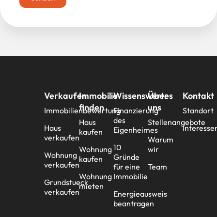
Verkaufen
Immobilie
Wissenswertes
Über
Kontakt
finden
uns
Immobilienbewertung
Finanzierung
Standort
des
Haus
Stellenangebote
Haus
Interesse
Eigenheimes
kaufen
verkaufen
Warum
10
Wohnung
wir
Wohnung
Gründe
kaufen
verkaufen
für eine
Team
Wohnung
Immobilie
Grundstueck
mieten
verkaufen
Energieausweis
beantragen