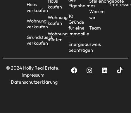
Haus
Stellenangebote
Haus
Interesse
Eigenheimes
kaufen
verkaufen
Warum
10
Wohnung
wir
Wohnung
Gründe
kaufen
verkaufen
für eine
Team
Wohnung
Immobilie
Grundstueck
mieten
verkaufen
Energieausweis
beantragen
© 2024 Holly Real Estate.
Impressum
Datenschutzerklärung