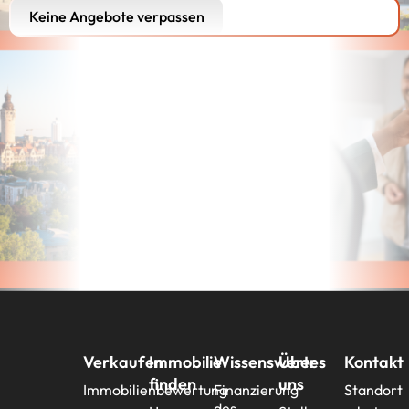
Keine Angebote verpassen
Verkaufen
Immobilie
Wissenswertes
Über
Kontakt
finden
uns
Immobilienbewertung
Finanzierung
Standort
des