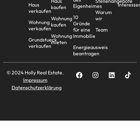
Haus
Stellenangebote
Haus
Interesse
Eigenheimes
kaufen
verkaufen
Warum
10
Wohnung
wir
Wohnung
Gründe
kaufen
verkaufen
für eine
Team
Wohnung
Immobilie
Grundstueck
mieten
verkaufen
Energieausweis
beantragen
© 2024 Holly Real Estate.
Impressum
Datenschutzerklärung