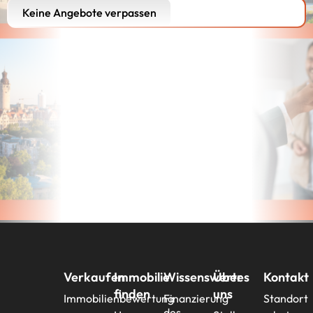
Keine Angebote verpassen
Verkaufen
Immobilie
Wissenswertes
Über
Kontakt
finden
uns
Immobilienbewertung
Finanzierung
Standort
des