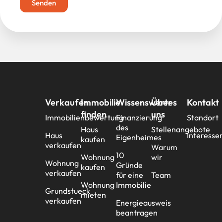
Senden
Verkaufen
Immobilie
Wissenswertes
Über
Kontakt
finden
uns
Immobilienbewertung
Finanzierung
Standort
des
Haus
Stellenangebote
Haus
Interesse
Eigenheimes
kaufen
verkaufen
Warum
10
Wohnung
wir
Wohnung
Gründe
kaufen
verkaufen
für eine
Team
Wohnung
Immobilie
Grundstueck
mieten
verkaufen
Energieausweis
beantragen