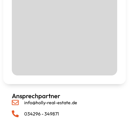
Ansprechpartner
info@holly-real-estate.de
034296 - 349871