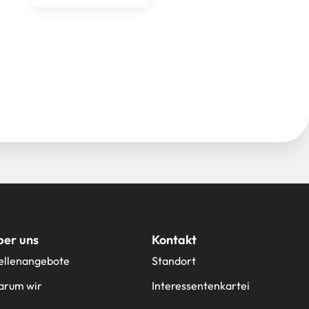
ber uns
Kontakt
ellenangebote
Standort
rum wir
Interessentenkartei