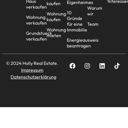
Haus
Interesse
Eigenheimes
kaufen
verkaufen
Warum
10
Wohnung
wir
Wohnung
Gründe
kaufen
verkaufen
für eine
Team
Wohnung
Immobilie
Grundstueck
mieten
verkaufen
Energieausweis
beantragen
© 2024 Holly Real Estate.
Impressum
Datenschutzerklärung