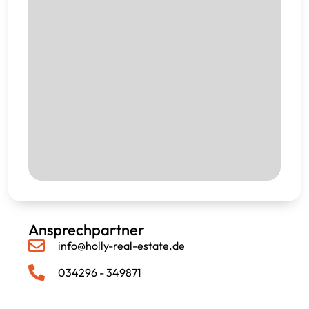
Ansprechpartner
info@holly-real-estate.de
034296 - 349871