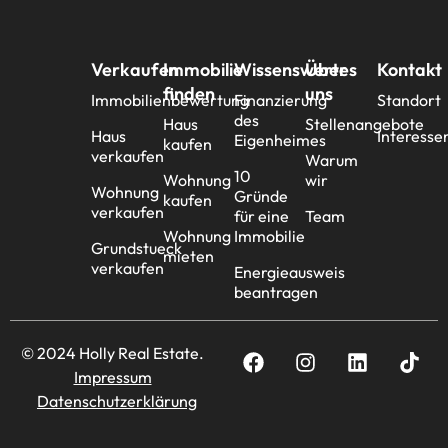
Verkaufen
Immobilie
Wissenswertes
Über
Kontakt
finden
uns
Immobilienbewertung
Finanzierung
Standort
des
Haus
Stellenangebote
Haus
Interesse
Eigenheimes
kaufen
verkaufen
Warum
10
Wohnung
wir
Wohnung
Gründe
kaufen
verkaufen
für eine
Team
Wohnung
Immobilie
Grundstueck
mieten
verkaufen
Energieausweis
beantragen
© 2024 Holly Real Estate.
Impressum
Datenschutzerklärung