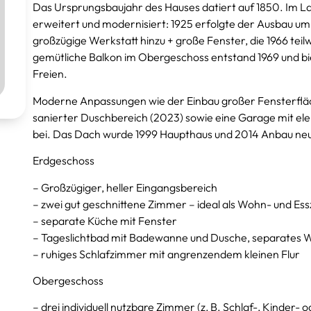
Das Ursprungsbaujahr des Hauses datiert auf 1850. Im 
erweitert und modernisiert: 1925 erfolgte der Ausbau um
großzügige Werkstatt hinzu + große Fenster, die 1966 te
gemütliche Balkon im Obergeschoss entstand 1969 und bie
Freien.
Moderne Anpassungen wie der Einbau großer Fensterflächen
sanierter Duschbereich (2023) sowie eine Garage mit e
bei. Das Dach wurde 1999 Haupthaus und 2014 Anbau neu
Erdgeschoss
– Großzügiger, heller Eingangsbereich
– zwei gut geschnittene Zimmer – ideal als Wohn- und E
– separate Küche mit Fenster
– Tageslichtbad mit Badewanne und Dusche, separates 
– ruhiges Schlafzimmer mit angrenzendem kleinen Flur
Obergeschoss
– drei individuell nutzbare Zimmer (z. B. Schlaf-, Kinder-