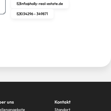
info@holly-real-estate.de
034296 - 349871
ber uns
Kontakt
ellenangebote
Standort