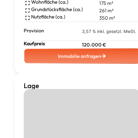
Wohnfläche (ca.)
175
m²
Grundstücksfläche (ca.)
261
m²
Nutzfläche (ca.)
350
m²
Provision
3,57 % inkl. gesetzl. MwSt.
Kaufpreis
120.000
€
Immobilie anfragen
Lage